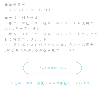
■映像特典
・ノンクレジットOPED
■仕様・封入特典
・原作・有田イマリ描き下ろしイラスト使用ケー
ス(スリーブ仕様)
・原作・有田イマリ描き下ろしショートコミック
付き特製ブックレット
・「癒しボイス」付きクッションカバー応募券
(全巻購入特典/応募者全員サービス)
法人別特典はこちら
※仕様・特典は変更となる可能性がございます。